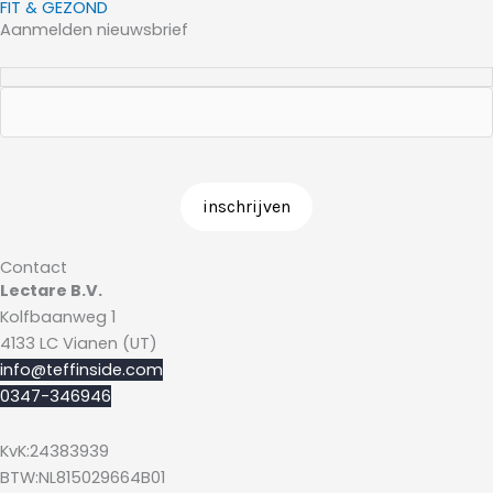
FIT & GEZOND
Aanmelden nieuwsbrief
Contact
Lectare B.V.
Kolfbaanweg 1
4133 LC Vianen (UT)
info@teffinside.com
0347-346946
KvK:24383939
BTW:NL815029664B01