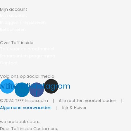
Mijn account
Mijn account
Inloggen / registreren
R
etourneren
Over Teff inside
Teff voor de groothandel
Spaarpunten programma
Contact
Volg ons op Social media
witter
Linkedin-
Facebook-
Instagram
in
f
©2024 TEFF Inside.com | Alle rechten voorbehouden |
Algemene voorwaarden
|
Kijk & Huiver
we are back soon…
Dear Teffinside Customers,