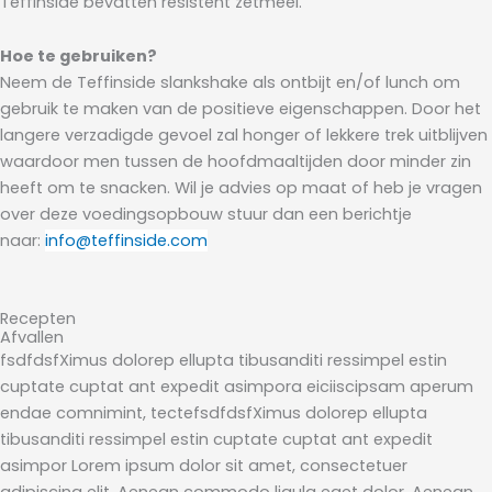
Teffinside bevatten resistent zetmeel.
Hoe te gebruiken?
Neem de Teffinside slankshake als ontbijt en/of lunch om
gebruik te maken van de positieve eigenschappen. Door het
langere verzadigde gevoel zal honger of lekkere trek uitblijven
waardoor men tussen de hoofdmaaltijden door minder zin
heeft om te snacken. Wil je advies op maat of heb je vragen
over deze voedingsopbouw stuur dan een berichtje
naar:
info@teffinside.com
Recepten
Afvallen
fsdfdsfXimus dolorep ellupta tibusanditi ressimpel estin
cuptate cuptat ant expedit asimpora eiciiscipsam aperum
endae comnimint, tectefsdfdsfXimus dolorep ellupta
tibusanditi ressimpel estin cuptate cuptat ant expedit
asimpor Lorem ipsum dolor sit amet, consectetuer
adipiscing elit. Aenean commodo ligula eget dolor. Aenean