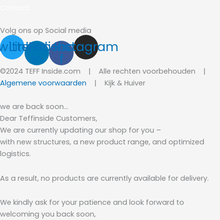
Contact
Volg ons op Social media
witter
Linkedin-
Facebook-
Instagram
in
f
©2024 TEFF Inside.com | Alle rechten voorbehouden |
Algemene voorwaarden
|
Kijk & Huiver
we are back soon…
Dear Teffinside Customers,
We are currently updating our shop for you –
with new structures, a new product range, and optimized
logistics.
As a result, no products are currently available for delivery.
We kindly ask for your patience and look forward to
welcoming you back soon,