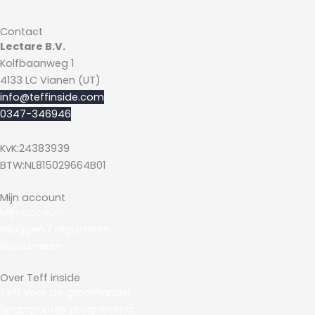
Contact
Lectare B.V.
Kolfbaanweg 1
4133 LC Vianen (UT)
info@teffinside.com
0347-346946
KvK:24383939
BTW:NL815029664B01
Mijn account
Mijn account
Inloggen / registreren
R
etourneren
Over Teff inside
Teff voor de groothandel
Spaarpunten programma