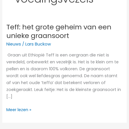
Teff: het grote geheim van een
Teff:
het
unieke graansoort
grote
Nieuws
/
Lars Buckow
geheim
van
Graan uit Ethiopië Teff is een oergraan die niet is
een
veredeld, onbewerkt en vezelrijk is. Het is te klein om te
unieke
pellen en is daarom 100% volkoren. De graansoort
graansoort
wordt ook wel liefdesgras genoemd. De naam stamt
af van het oude ‘teffa’ dat betekent verloren of
zoekgeraakt. Leuk feitje: Het is de kleinste graansoort in
[…]
Meer lezen »